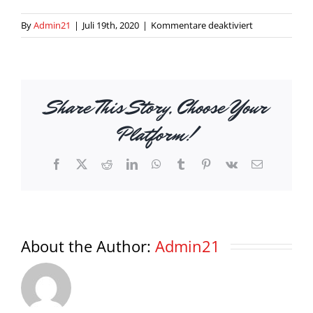
für
By
Admin21
|
Juli 19th, 2020
|
Kommentare deaktiviert
Photographer
Cologne
Share This Story, Choose Your
Platform!
Facebook
X
Reddit
LinkedIn
WhatsApp
Tumblr
Pinterest
Vk
Email
About the Author:
Admin21